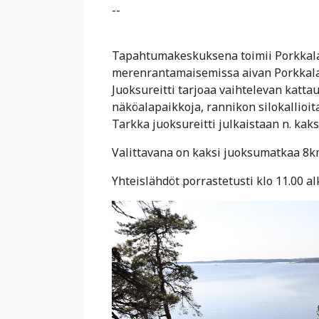
--
Tapahtumakeskuksena toimii Porkkala 
merenrantamaisemissa aivan Porkkal
Juoksureitti tarjoaa vaihtelevan katta
näköalapaikkoja, rannikon silokallioita
Tarkka juoksureitti julkaistaan n. kak
Valittavana on kaksi juoksumatkaa 8k
Yhteislähdöt porrastetusti klo 11.00 al