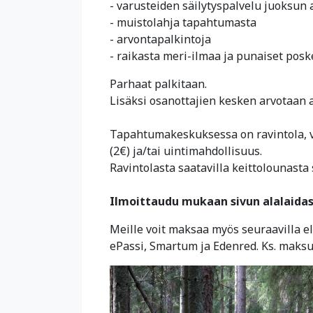
- varusteiden säilytyspalvelu juoksun
- muistolahja tapahtumasta
- arvontapalkintoja
- raikasta meri-ilmaa ja punaiset poske
Parhaat palkitaan.
Lisäksi osanottajien kesken arvotaan 
Tapahtumakeskuksessa on ravintola, v
(2€) ja/tai uintimahdollisuus.
Ravintolasta saatavilla keittolounasta s
Ilmoittaudu mukaan sivun alalaidas
Meille voit maksaa myös seuraavilla ele
ePassi, Smartum ja Edenred. Ks. maksu