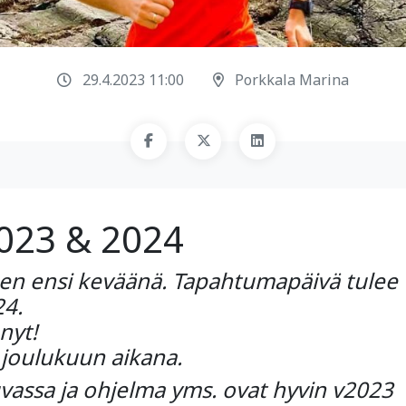
29.4.2023 11:00
Porkkala Marina
2023 & 2024
een ensi keväänä. Tapahtumapäivä tulee
24.
nyt!
joulukuun aikana.
uvassa ja ohjelma yms. ovat hyvin v2023