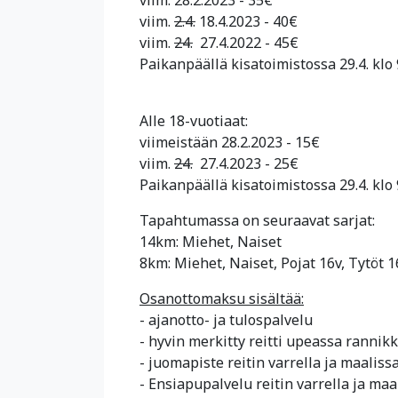
viim.
2.4.
18.4.2023 - 40€
viim.
24.
27.4.2022 - 45€
Paikanpäällä kisatoimistossa 29.4. klo 
Alle 18-vuotiaat:
viimeistään 28.2.2023 - 15€
viim.
24.
27.4.2023 - 25€
Paikanpäällä kisatoimistossa 29.4. klo 
Tapahtumassa on seuraavat sarjat:
14km: Miehet, Naiset
8km: Miehet, Naiset, Pojat 16v, Tytöt 1
Osanottomaksu sisältää:
- ajanotto- ja tulospalvelu
- hyvin merkitty reitti upeassa ranni
- juomapiste reitin varrella ja maaliss
- Ensiapupalvelu reitin varrella ja maa