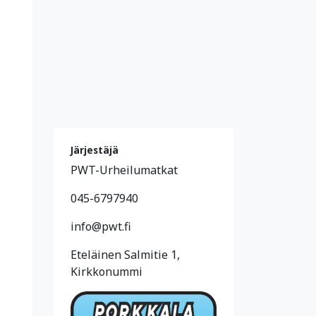
Järjestäjä
PWT-Urheilumatkat
045-6797940
info@pwt.fi
Eteläinen Salmitie 1,
Kirkkonummi