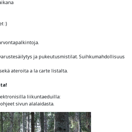
 aikana
t :)
arvontapalkintoja.
arustesäilytys ja pukeutusmistilat. Suihkumahdollisuus
ekä ateroita a la carte listalta.
ta!
ktronisilla liikuntaeduilla:
ohjeet sivun alalaidasta.