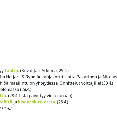
tyy
täältä.
(Kuvat Jari Arkoma, 29.4.)
ha Heijari, S-Ryhmän lahjakortit: Lotta Pakarinen ja Nicola
löä maaliintulon yhteydessä. Onnittelut voittajille! (30.4.)
telemässä (28.4.)
ltä.
(28.4. lista päivittyy vielä tänään)
täältä
ja
kisakeskuskartta
. (26.4.)
(14.4.)