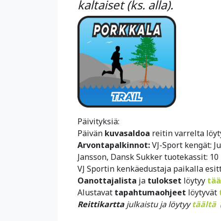
kaltaiset (ks. alla).
Päivityksiä:
Päivän
kuvasaldoa
reitin varrelta löy
Arvontapalkinnot:
VJ-Sport kengät: Ju
Jansson, Dansk Sukker tuotekassit: 10 h
VJ Sportin kenkäedustaja paikalla esit
Oanottajalista
ja
tulokset
löytyy
tää
Alustavat
tapahtumaohjeet
löytyvät
Reittikartta
julkaistu ja löytyy
täältä