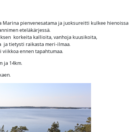
Marina pienvenesatama ja juoksureitti kulkee hienoissa
annimen eteläkärjessä.
uksen korkeita kallioita, vanhoja kuusikoita,
 ja tietysti raikasta meri-ilmaa.
si viikkoa ennen tapahtumaa.
m ja 14km.
kaen.